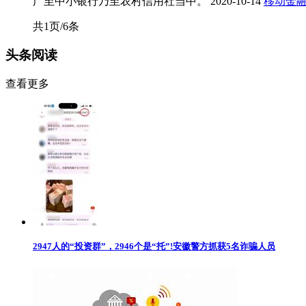
广至中小银行乃至农村信用社当中。
2020-10-14
移动金
共1页/6条
头条阅读
查看更多
2947人的“投资群”，2946个是“托”!安徽警方抓获5名诈骗人员