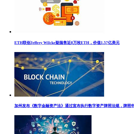
ETH联创Jeffrey Wilcke疑抛售近8万枚ETH，价值1.57亿美元
加州发布《数字金融资产法》通过宣布执行数字资产牌照法规，牌照申