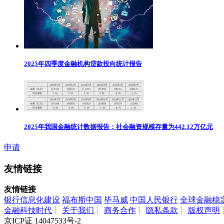
2025年四季度金融机构贷款投向统计报告
2025年我国金融统计数据报告：社会融资规模存量为442.12万亿元
申请
友情链接
友情链接
银行信息化建设
福布斯中国
毕马威
中国人民银行
全球金融稳
金融科技时代
┊
关于我们
┊
商务合作
┊
隐私条款
┊
版权声明
京ICP证 14047533号-2