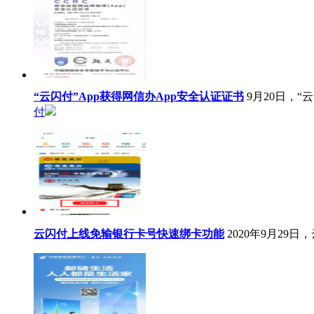
“云闪付”App获得网信办App安全认证证书
9月20日，
付
云闪付上线免输银行卡号快速绑卡功能
2020年9月2