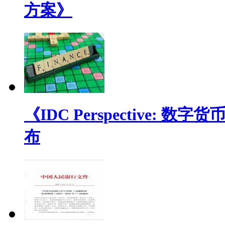
方案》
《IDC Perspective
布