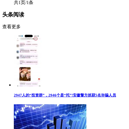
共1页/1条
头条阅读
查看更多
2947人的“投资群”，2946个是“托”!安徽警方抓获5名诈骗人员