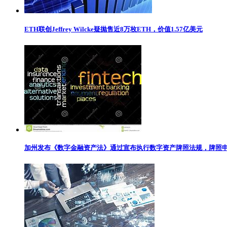
ETH联创Jeffrey Wilcke疑抛售近8万枚ETH，价值1.57亿美元
加州发布《数字金融资产法》通过宣布执行数字资产牌照法规，牌照申