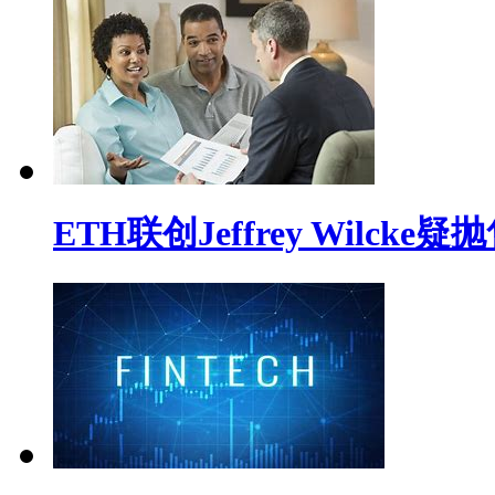
ETH联创Jeffrey Wilck