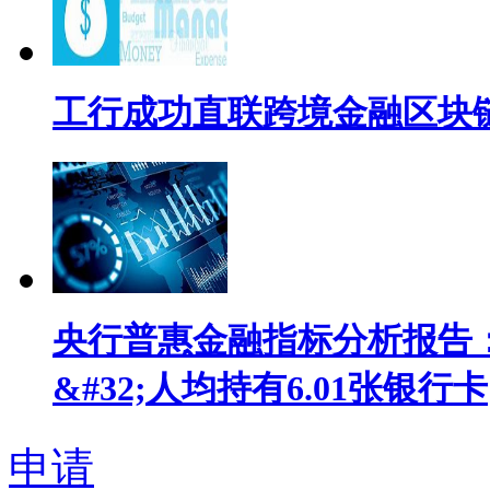
工行成功直联跨境金融区块
央行普惠金融指标分析报告：
&#32;人均持有6.01张银行卡
申请