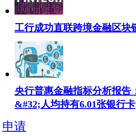
工行成功直联跨境金融区块
央行普惠金融指标分析报告：
&#32;人均持有6.01张银行卡
申请