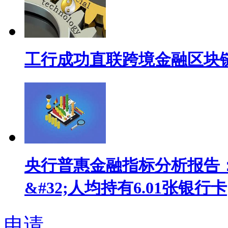
工行成功直联跨境金融区块
央行普惠金融指标分析报告：
&#32;人均持有6.01张银行卡
申请